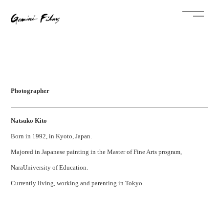
Menu
Skip
to
content
Photographer
Natsuko Kito
Born in 1992, in Kyoto, Japan.
Majored in Japanese painting in the Master of Fine Arts program,
NaraUniversity of Education.
Currently living, working and parenting in Tokyo.